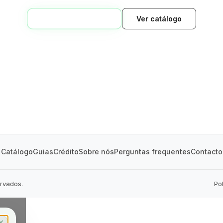
VOLTAR AO INÍCIO
Ver catálogo
GREEN VILLAGE
MOBILE HOMES
Catálogo
Guias
Crédito
Sobre nós
Perguntas frequentes
Contacto
ervados.
Po
✕