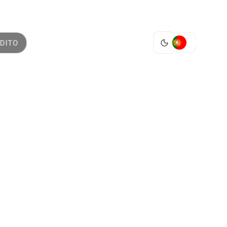
PT
DITO