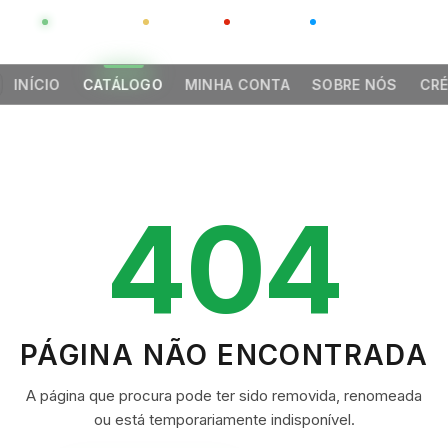
GLOBAL
LUXO
CHINA
BARCO CASA
INÍCIO
CATÁLOGO
MINHA CONTA
SOBRE NÓS
CRÉ
404
PÁGINA NÃO ENCONTRADA
A página que procura pode ter sido removida, renomeada
ou está temporariamente indisponível.