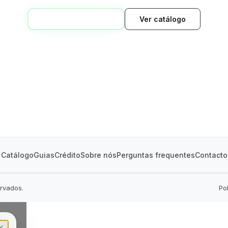
VOLTAR AO INÍCIO
Ver catálogo
GREEN VILLAGE
MOBILE HOMES
Catálogo
Guias
Crédito
Sobre nós
Perguntas frequentes
Contacto
ervados.
Po
✕