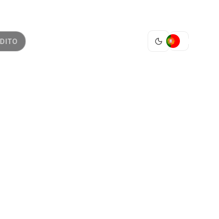
PT
DITO