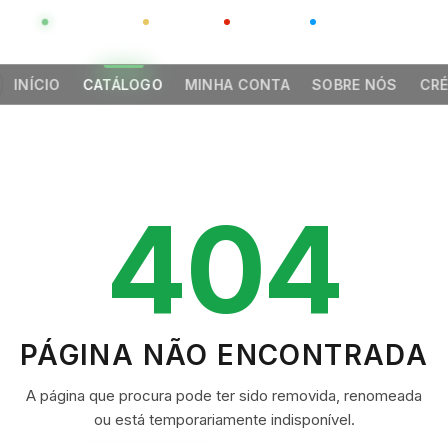
GLOBAL
LUXO
CHINA
BARCO CASA
INÍCIO
CATÁLOGO
MINHA CONTA
SOBRE NÓS
CRÉ
404
PÁGINA NÃO ENCONTRADA
A página que procura pode ter sido removida, renomeada
ou está temporariamente indisponível.