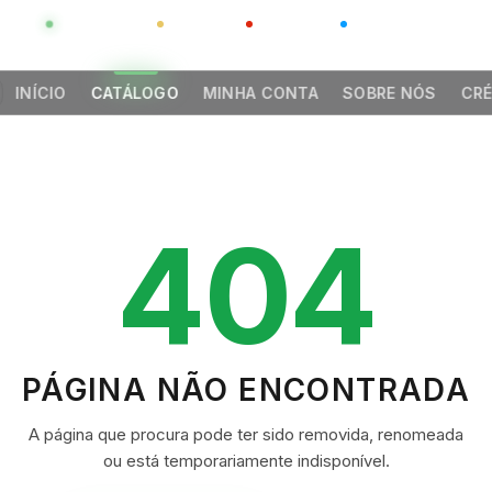
GLOBAL
LUXO
CHINA
BARCO CASA
INÍCIO
CATÁLOGO
MINHA CONTA
SOBRE NÓS
CRÉ
404
PÁGINA NÃO ENCONTRADA
A página que procura pode ter sido removida, renomeada
ou está temporariamente indisponível.