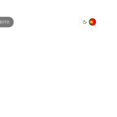
PT
DITO