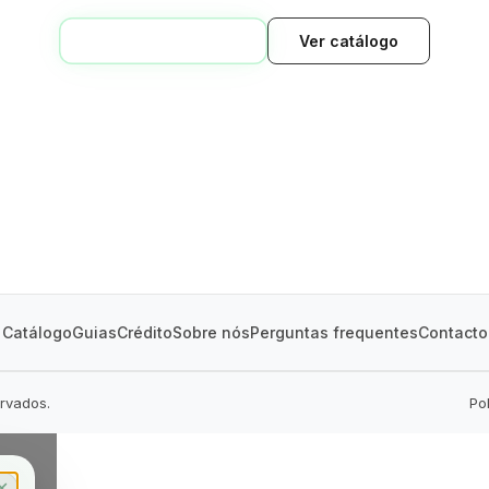
VOLTAR AO INÍCIO
Ver catálogo
GREEN VILLAGE
MOBILE HOMES
Catálogo
Guias
Crédito
Sobre nós
Perguntas frequentes
Contacto
ervados.
Po
✕