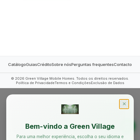
MOBILE HOMES
Catálogo
Guias
Crédito
Sobre nós
Perguntas frequentes
Contacto
©
2026
Green Village Mobile Homes. Todos os direitos reservados.
Política de Privacidade
Termos e Condições
Exclusão de Dados
✕
Bem-vindo a Green Village
Para uma melhor experiência, escolha o seu idioma e