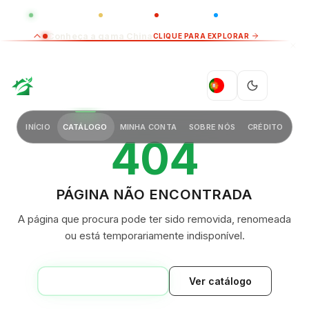
GLOBAL
LUXO
CHINA
BARCO CASA
Conheça a gama China
CLIQUE PARA EXPLORAR
GREEN VILLAGE
PT
INÍCIO
CATÁLOGO
MINHA CONTA
SOBRE NÓS
CRÉDITO
404
PÁGINA NÃO ENCONTRADA
A página que procura pode ter sido removida, renomeada
ou está temporariamente indisponível.
VOLTAR AO INÍCIO
Ver catálogo
GREEN VILLAGE