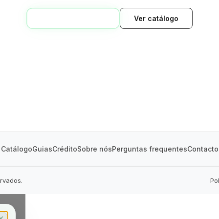
VOLTAR AO INÍCIO
Ver catálogo
GREEN VILLAGE
MOBILE HOMES
Catálogo
Guias
Crédito
Sobre nós
Perguntas frequentes
Contacto
ervados.
Po
✕