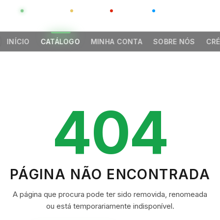
GLOBAL
LUXO
CHINA
BARCO CASA
INÍCIO
CATÁLOGO
MINHA CONTA
SOBRE NÓS
CRÉ
404
PÁGINA NÃO ENCONTRADA
A página que procura pode ter sido removida, renomeada
ou está temporariamente indisponível.