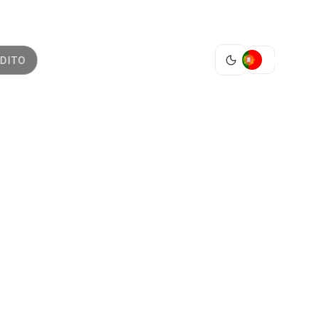
PT
DITO