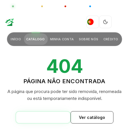
GLOBAL
LUXO
CHINA
BARCO CASA
GREEN VILLAGE
PT
INÍCIO
CATÁLOGO
MINHA CONTA
SOBRE NÓS
CRÉDITO
404
PÁGINA NÃO ENCONTRADA
A página que procura pode ter sido removida, renomeada
ou está temporariamente indisponível.
VOLTAR AO INÍCIO
Ver catálogo
GREEN VILLAGE