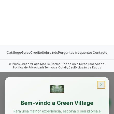
MOBILE HOMES
Catálogo
Guias
Crédito
Sobre nós
Perguntas frequentes
Contacto
©
2026
Green Village Mobile Homes. Todos os direitos reservados.
Política de Privacidade
Termos e Condições
Exclusão de Dados
✕
Bem-vindo a Green Village
Para uma melhor experiência, escolha o seu idioma e