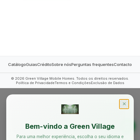
MOBILE HOMES
Catálogo
Guias
Crédito
Sobre nós
Perguntas frequentes
Contacto
©
2026
Green Village Mobile Homes. Todos os direitos reservados.
Política de Privacidade
Termos e Condições
Exclusão de Dados
✕
Bem-vindo a Green Village
Para uma melhor experiência, escolha o seu idioma e