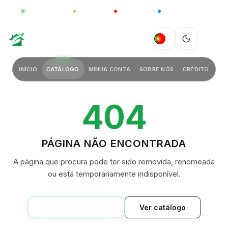
GLOBAL
LUXO
CHINA
BARCO CASA
GREEN VILLAGE
PT
INÍCIO
CATÁLOGO
MINHA CONTA
SOBRE NÓS
CRÉDITO
404
PÁGINA NÃO ENCONTRADA
A página que procura pode ter sido removida, renomeada
ou está temporariamente indisponível.
VOLTAR AO INÍCIO
Ver catálogo
GREEN VILLAGE