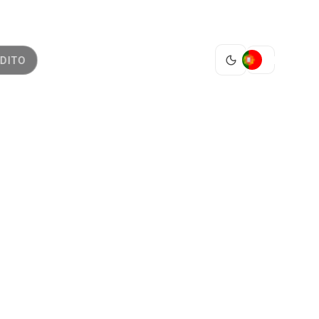
PT
DITO