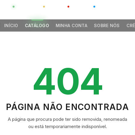
GLOBAL
LUXO
CHINA
BARCO CASA
INÍCIO
CATÁLOGO
MINHA CONTA
SOBRE NÓS
CRÉ
404
PÁGINA NÃO ENCONTRADA
A página que procura pode ter sido removida, renomeada
ou está temporariamente indisponível.