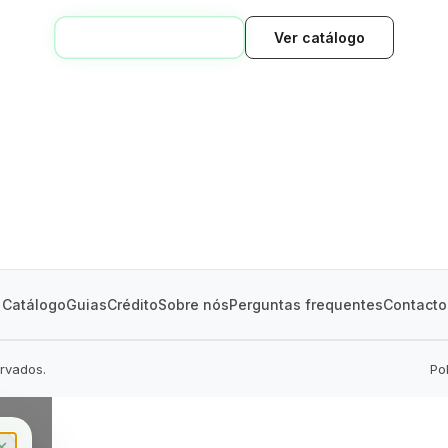
VOLTAR AO INÍCIO
Ver catálogo
GREEN VILLAGE
MOBILE HOMES
Catálogo
Guias
Crédito
Sobre nós
Perguntas frequentes
Contacto
ervados.
Po
✕