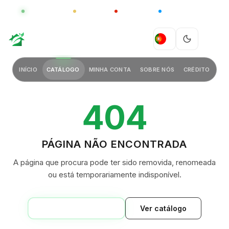
GLOBAL
LUXO
CHINA
BARCO CASA
GREEN VILLAGE
PT
INÍCIO
CATÁLOGO
MINHA CONTA
SOBRE NÓS
CRÉDITO
404
PÁGINA NÃO ENCONTRADA
A página que procura pode ter sido removida, renomeada
ou está temporariamente indisponível.
VOLTAR AO INÍCIO
Ver catálogo
GREEN VILLAGE