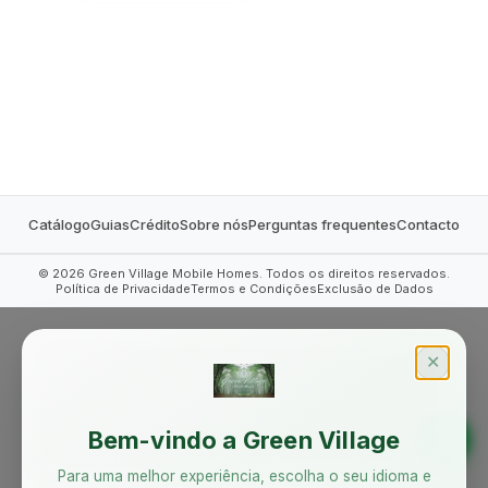
MOBILE HOMES
Catálogo
Guias
Crédito
Sobre nós
Perguntas frequentes
Contacto
©
2026
Green Village Mobile Homes. Todos os direitos reservados.
Política de Privacidade
Termos e Condições
Exclusão de Dados
✕
Bem-vindo a Green Village
Para uma melhor experiência, escolha o seu idioma e