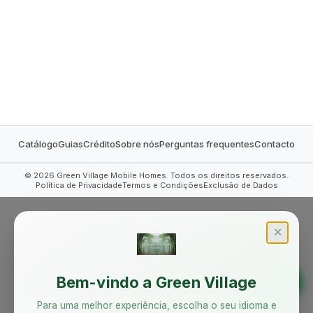
MOBILE HOMES
Catálogo
Guias
Crédito
Sobre nós
Perguntas frequentes
Contacto
©
2026
Green Village Mobile Homes. Todos os direitos reservados.
Política de Privacidade
Termos e Condições
Exclusão de Dados
✕
Bem-vindo a Green Village
Para uma melhor experiência, escolha o seu idioma e