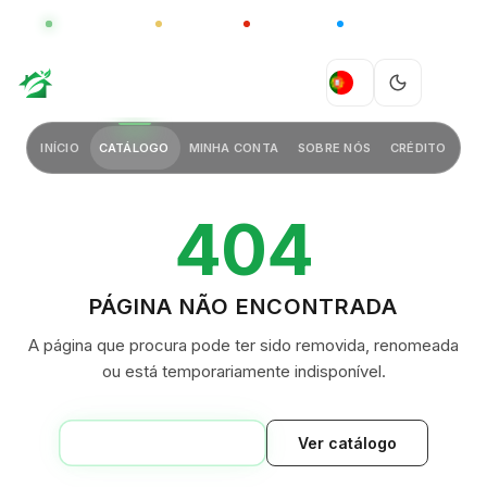
GLOBAL
LUXO
CHINA
BARCO CASA
GREEN VILLAGE
PT
INÍCIO
CATÁLOGO
MINHA CONTA
SOBRE NÓS
CRÉDITO
404
PÁGINA NÃO ENCONTRADA
A página que procura pode ter sido removida, renomeada
ou está temporariamente indisponível.
VOLTAR AO INÍCIO
Ver catálogo
GREEN VILLAGE