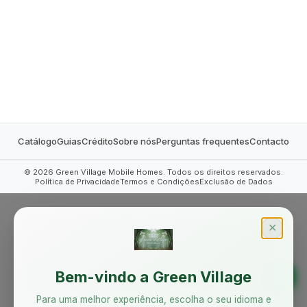
MOBILE HOMES
Catálogo
Guias
Crédito
Sobre nós
Perguntas frequentes
Contacto
©
2026
Green Village Mobile Homes. Todos os direitos reservados.
Política de Privacidade
Termos e Condições
Exclusão de Dados
✕
Bem-vindo a Green Village
Para uma melhor experiência, escolha o seu idioma e