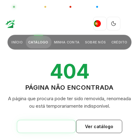
GLOBAL
LUXO
CHINA
BARCO CASA
GREEN VILLAGE
PT
INÍCIO
CATÁLOGO
MINHA CONTA
SOBRE NÓS
CRÉDITO
404
PÁGINA NÃO ENCONTRADA
A página que procura pode ter sido removida, renomeada
ou está temporariamente indisponível.
VOLTAR AO INÍCIO
Ver catálogo
GREEN VILLAGE