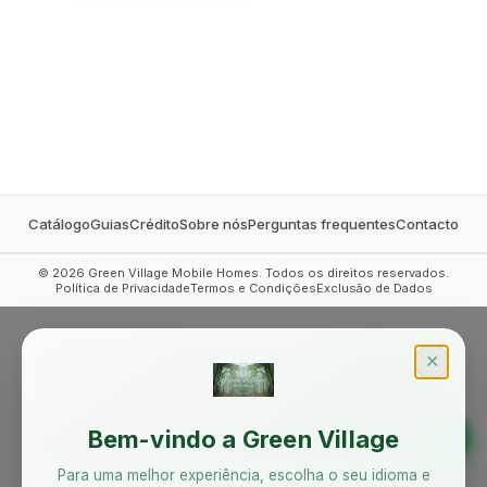
MOBILE HOMES
Catálogo
Guias
Crédito
Sobre nós
Perguntas frequentes
Contacto
©
2026
Green Village Mobile Homes. Todos os direitos reservados.
Política de Privacidade
Termos e Condições
Exclusão de Dados
✕
Bem-vindo a Green Village
Para uma melhor experiência, escolha o seu idioma e