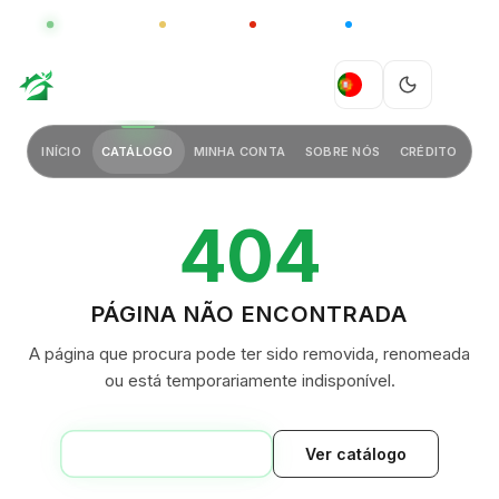
GLOBAL
LUXO
CHINA
BARCO CASA
GREEN VILLAGE
PT
INÍCIO
CATÁLOGO
MINHA CONTA
SOBRE NÓS
CRÉDITO
404
PÁGINA NÃO ENCONTRADA
A página que procura pode ter sido removida, renomeada
ou está temporariamente indisponível.
VOLTAR AO INÍCIO
Ver catálogo
GREEN VILLAGE