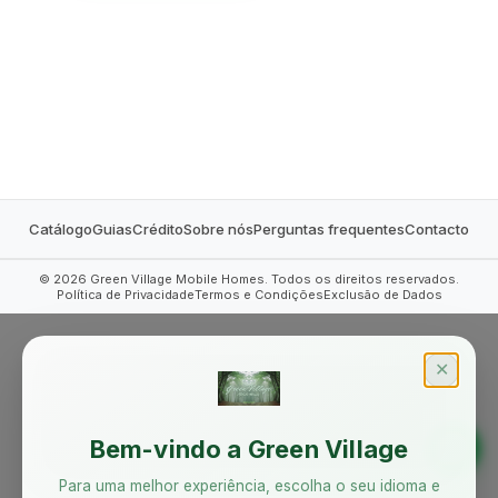
MOBILE HOMES
Catálogo
Guias
Crédito
Sobre nós
Perguntas frequentes
Contacto
©
2026
Green Village Mobile Homes. Todos os direitos reservados.
Política de Privacidade
Termos e Condições
Exclusão de Dados
✕
Bem-vindo a Green Village
Para uma melhor experiência, escolha o seu idioma e