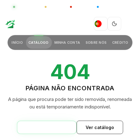
GLOBAL
LUXO
CHINA
BARCO CASA
GREEN VILLAGE
PT
INÍCIO
CATÁLOGO
MINHA CONTA
SOBRE NÓS
CRÉDITO
404
PÁGINA NÃO ENCONTRADA
A página que procura pode ter sido removida, renomeada
ou está temporariamente indisponível.
VOLTAR AO INÍCIO
Ver catálogo
GREEN VILLAGE