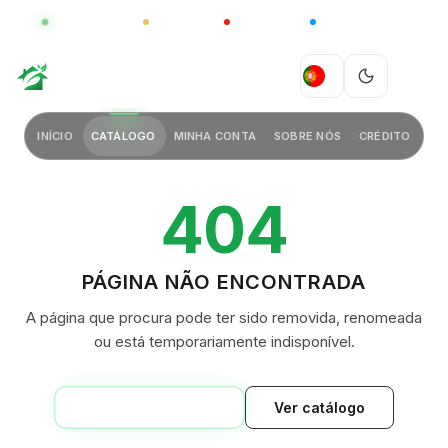
GLOBAL
LUXO
CHINA
BARCO CASA
GREEN VILLAGE
PT
INÍCIO
CATÁLOGO
MINHA CONTA
SOBRE NÓS
CRÉDITO
404
PÁGINA NÃO ENCONTRADA
A página que procura pode ter sido removida, renomeada
ou está temporariamente indisponível.
VOLTAR AO INÍCIO
Ver catálogo
GREEN VILLAGE