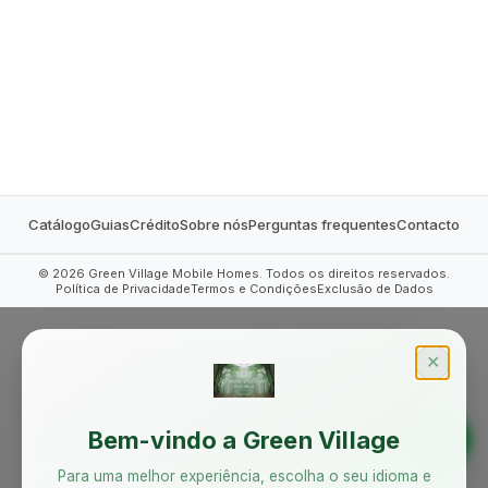
MOBILE HOMES
Catálogo
Guias
Crédito
Sobre nós
Perguntas frequentes
Contacto
©
2026
Green Village Mobile Homes. Todos os direitos reservados.
Política de Privacidade
Termos e Condições
Exclusão de Dados
✕
Bem-vindo a Green Village
Para uma melhor experiência, escolha o seu idioma e