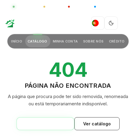
GLOBAL
LUXO
CHINA
BARCO CASA
GREEN VILLAGE
PT
INÍCIO
CATÁLOGO
MINHA CONTA
SOBRE NÓS
CRÉDITO
404
PÁGINA NÃO ENCONTRADA
A página que procura pode ter sido removida, renomeada
ou está temporariamente indisponível.
VOLTAR AO INÍCIO
Ver catálogo
GREEN VILLAGE