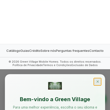
MOBILE HOMES
Catálogo
Guias
Crédito
Sobre nós
Perguntas frequentes
Contacto
©
2026
Green Village Mobile Homes. Todos os direitos reservados.
Política de Privacidade
Termos e Condições
Exclusão de Dados
✕
Bem-vindo a Green Village
Para uma melhor experiência, escolha o seu idioma e