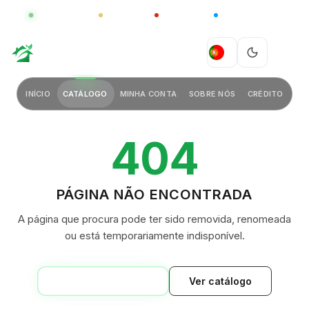
GLOBAL
LUXO
CHINA
BARCO CASA
GREEN VILLAGE
PT
INÍCIO
CATÁLOGO
MINHA CONTA
SOBRE NÓS
CRÉDITO
404
PÁGINA NÃO ENCONTRADA
A página que procura pode ter sido removida, renomeada
ou está temporariamente indisponível.
VOLTAR AO INÍCIO
Ver catálogo
GREEN VILLAGE