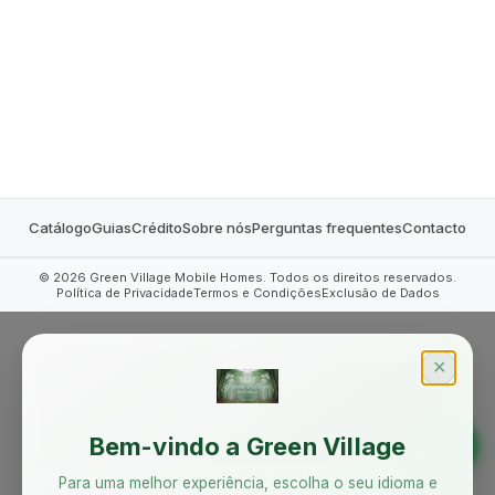
MOBILE HOMES
Catálogo
Guias
Crédito
Sobre nós
Perguntas frequentes
Contacto
©
2026
Green Village Mobile Homes. Todos os direitos reservados.
Política de Privacidade
Termos e Condições
Exclusão de Dados
✕
Bem-vindo a Green Village
Para uma melhor experiência, escolha o seu idioma e