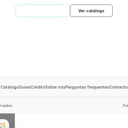
VOLTAR AO INÍCIO
Ver catálogo
GREEN VILLAGE
MOBILE HOMES
Catálogo
Guias
Crédito
Sobre nós
Perguntas frequentes
Contacto
ervados.
Po
✕