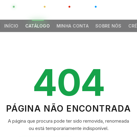
GLOBAL
LUXO
CHINA
BARCO CASA
INÍCIO
CATÁLOGO
MINHA CONTA
SOBRE NÓS
CRÉ
404
PÁGINA NÃO ENCONTRADA
A página que procura pode ter sido removida, renomeada
ou está temporariamente indisponível.