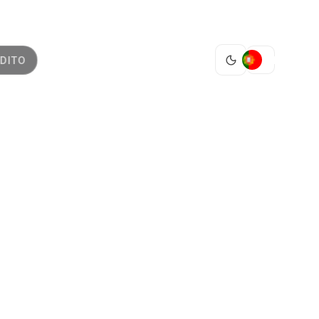
PT
DITO