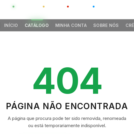
GLOBAL
LUXO
CHINA
BARCO CASA
INÍCIO
CATÁLOGO
MINHA CONTA
SOBRE NÓS
CRÉ
404
PÁGINA NÃO ENCONTRADA
A página que procura pode ter sido removida, renomeada
ou está temporariamente indisponível.