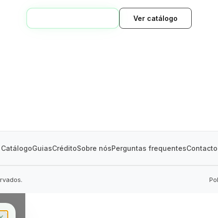
VOLTAR AO INÍCIO
Ver catálogo
GREEN VILLAGE
MOBILE HOMES
Catálogo
Guias
Crédito
Sobre nós
Perguntas frequentes
Contacto
ervados.
Po
✕