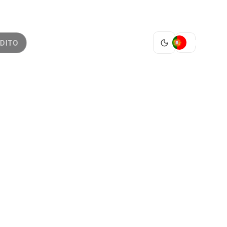
PT
DITO