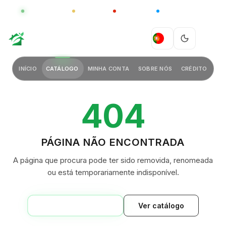
GLOBAL
LUXO
CHINA
BARCO CASA
GREEN VILLAGE
PT
INÍCIO
CATÁLOGO
MINHA CONTA
SOBRE NÓS
CRÉDITO
404
PÁGINA NÃO ENCONTRADA
A página que procura pode ter sido removida, renomeada
ou está temporariamente indisponível.
VOLTAR AO INÍCIO
Ver catálogo
GREEN VILLAGE