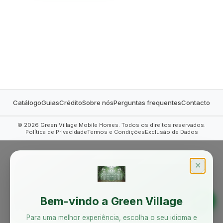
MOBILE HOMES
Catálogo
Guias
Crédito
Sobre nós
Perguntas frequentes
Contacto
©
2026
Green Village Mobile Homes. Todos os direitos reservados.
Política de Privacidade
Termos e Condições
Exclusão de Dados
✕
Bem-vindo a Green Village
Para uma melhor experiência, escolha o seu idioma e