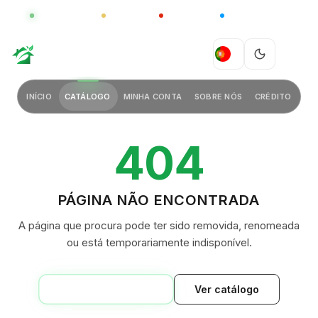
GLOBAL
LUXO
CHINA
BARCO CASA
GREEN VILLAGE
PT
INÍCIO
CATÁLOGO
MINHA CONTA
SOBRE NÓS
CRÉDITO
404
PÁGINA NÃO ENCONTRADA
A página que procura pode ter sido removida, renomeada
ou está temporariamente indisponível.
VOLTAR AO INÍCIO
Ver catálogo
GREEN VILLAGE