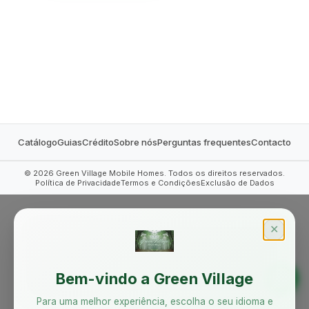
MOBILE HOMES
Catálogo
Guias
Crédito
Sobre nós
Perguntas frequentes
Contacto
©
2026
Green Village Mobile Homes. Todos os direitos reservados.
Política de Privacidade
Termos e Condições
Exclusão de Dados
✕
Bem-vindo a Green Village
Para uma melhor experiência, escolha o seu idioma e