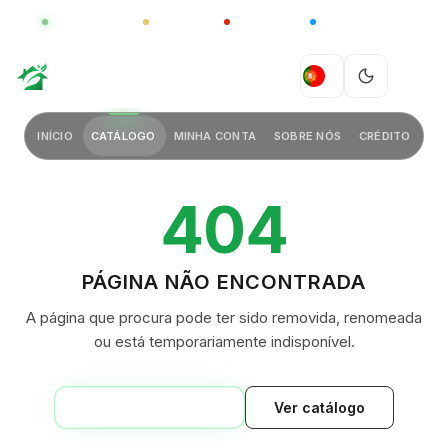
GLOBAL
LUXO
CHINA
BARCO CASA
GREEN VILLAGE
PT
INÍCIO
CATÁLOGO
MINHA CONTA
SOBRE NÓS
CRÉDITO
404
PÁGINA NÃO ENCONTRADA
A página que procura pode ter sido removida, renomeada
ou está temporariamente indisponível.
VOLTAR AO INÍCIO
Ver catálogo
GREEN VILLAGE