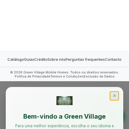
MOBILE HOMES
Catálogo
Guias
Crédito
Sobre nós
Perguntas frequentes
Contacto
©
2026
Green Village Mobile Homes. Todos os direitos reservados.
Política de Privacidade
Termos e Condições
Exclusão de Dados
✕
Bem-vindo a Green Village
Para uma melhor experiência, escolha o seu idioma e