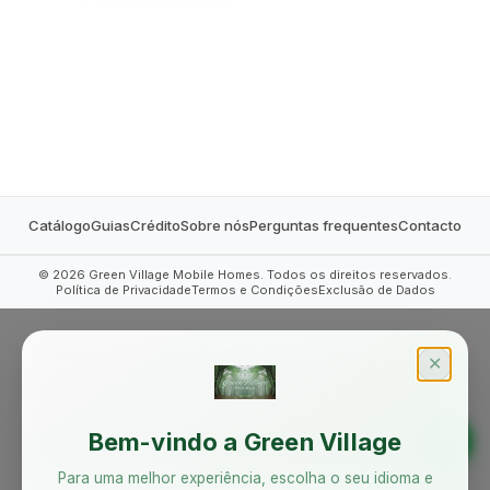
MOBILE HOMES
Catálogo
Guias
Crédito
Sobre nós
Perguntas frequentes
Contacto
©
2026
Green Village Mobile Homes. Todos os direitos reservados.
Política de Privacidade
Termos e Condições
Exclusão de Dados
✕
Bem-vindo a Green Village
Para uma melhor experiência, escolha o seu idioma e