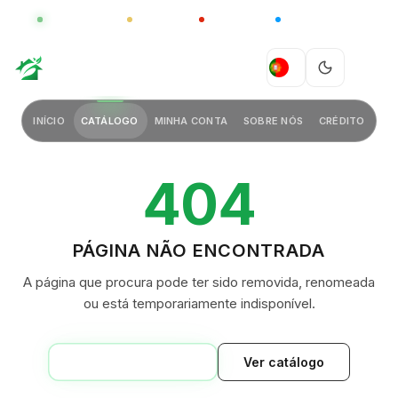
GLOBAL
LUXO
CHINA
BARCO CASA
GREEN VILLAGE
PT
INÍCIO
CATÁLOGO
MINHA CONTA
SOBRE NÓS
CRÉDITO
404
PÁGINA NÃO ENCONTRADA
A página que procura pode ter sido removida, renomeada
ou está temporariamente indisponível.
VOLTAR AO INÍCIO
Ver catálogo
GREEN VILLAGE