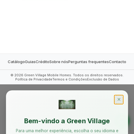
MOBILE HOMES
Catálogo
Guias
Crédito
Sobre nós
Perguntas frequentes
Contacto
©
2026
Green Village Mobile Homes. Todos os direitos reservados.
Política de Privacidade
Termos e Condições
Exclusão de Dados
✕
Bem-vindo a Green Village
Para uma melhor experiência, escolha o seu idioma e