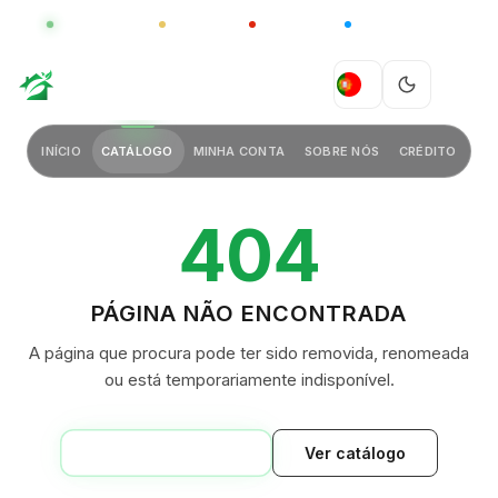
GLOBAL
LUXO
CHINA
BARCO CASA
GREEN VILLAGE
PT
INÍCIO
CATÁLOGO
MINHA CONTA
SOBRE NÓS
CRÉDITO
404
PÁGINA NÃO ENCONTRADA
A página que procura pode ter sido removida, renomeada
ou está temporariamente indisponível.
VOLTAR AO INÍCIO
Ver catálogo
GREEN VILLAGE