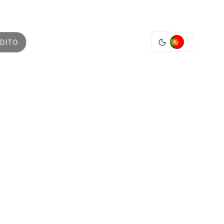
PT
DITO