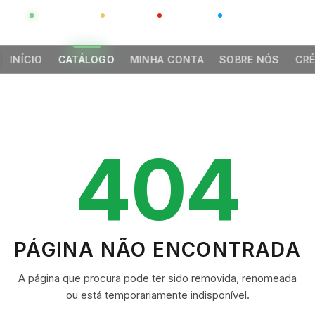
GLOBAL
LUXO
CHINA
BARCO CASA
INÍCIO
CATÁLOGO
MINHA CONTA
SOBRE NÓS
CRÉ
404
PÁGINA NÃO ENCONTRADA
A página que procura pode ter sido removida, renomeada
ou está temporariamente indisponível.