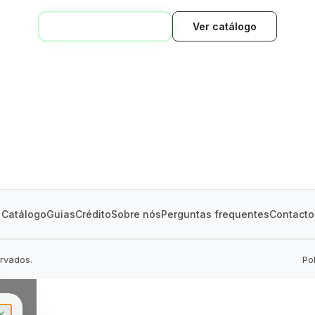
VOLTAR AO INÍCIO
Ver catálogo
GREEN VILLAGE
MOBILE HOMES
Catálogo
Guias
Crédito
Sobre nós
Perguntas frequentes
Contacto
ervados.
Po
✕