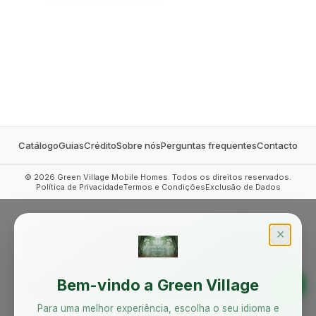
MOBILE HOMES
Catálogo
Guias
Crédito
Sobre nós
Perguntas frequentes
Contacto
©
2026
Green Village Mobile Homes. Todos os direitos reservados.
Política de Privacidade
Termos e Condições
Exclusão de Dados
✕
Bem-vindo a Green Village
Para uma melhor experiência, escolha o seu idioma e