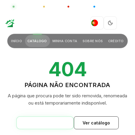
GLOBAL
LUXO
CHINA
BARCO CASA
GREEN VILLAGE
PT
INÍCIO
CATÁLOGO
MINHA CONTA
SOBRE NÓS
CRÉDITO
404
PÁGINA NÃO ENCONTRADA
A página que procura pode ter sido removida, renomeada
ou está temporariamente indisponível.
VOLTAR AO INÍCIO
Ver catálogo
GREEN VILLAGE