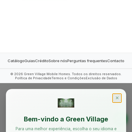
MOBILE HOMES
Catálogo
Guias
Crédito
Sobre nós
Perguntas frequentes
Contacto
©
2026
Green Village Mobile Homes. Todos os direitos reservados.
Política de Privacidade
Termos e Condições
Exclusão de Dados
✕
Bem-vindo a Green Village
Para uma melhor experiência, escolha o seu idioma e