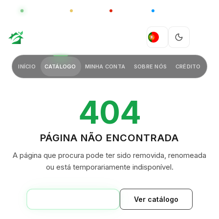
GLOBAL
LUXO
CHINA
BARCO CASA
GREEN VILLAGE
PT
INÍCIO
CATÁLOGO
MINHA CONTA
SOBRE NÓS
CRÉDITO
404
PÁGINA NÃO ENCONTRADA
A página que procura pode ter sido removida, renomeada
ou está temporariamente indisponível.
VOLTAR AO INÍCIO
Ver catálogo
GREEN VILLAGE