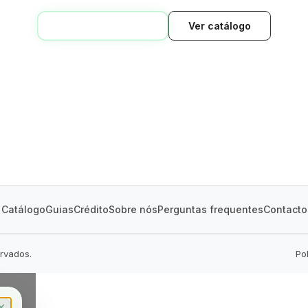
VOLTAR AO INÍCIO
Ver catálogo
GREEN VILLAGE
MOBILE HOMES
Catálogo
Guias
Crédito
Sobre nós
Perguntas frequentes
Contacto
ervados.
Po
✕