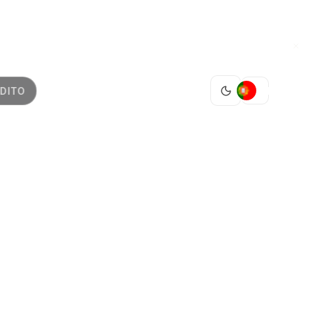
PT
DITO