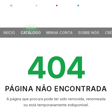
GLOBAL
LUXO
CHINA
BARCO CASA
INÍCIO
CATÁLOGO
MINHA CONTA
SOBRE NÓS
CRÉ
404
PÁGINA NÃO ENCONTRADA
A página que procura pode ter sido removida, renomeada
ou está temporariamente indisponível.