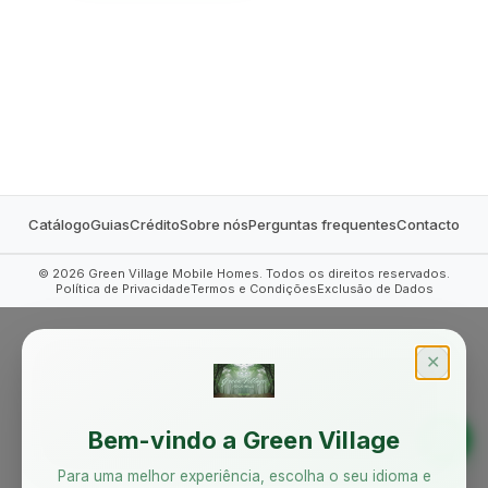
MOBILE HOMES
Catálogo
Guias
Crédito
Sobre nós
Perguntas frequentes
Contacto
©
2026
Green Village Mobile Homes. Todos os direitos reservados.
Política de Privacidade
Termos e Condições
Exclusão de Dados
✕
Bem-vindo a Green Village
Para uma melhor experiência, escolha o seu idioma e