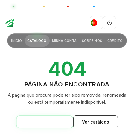
GLOBAL
LUXO
CHINA
BARCO CASA
GREEN VILLAGE
PT
INÍCIO
CATÁLOGO
MINHA CONTA
SOBRE NÓS
CRÉDITO
404
PÁGINA NÃO ENCONTRADA
A página que procura pode ter sido removida, renomeada
ou está temporariamente indisponível.
VOLTAR AO INÍCIO
Ver catálogo
GREEN VILLAGE