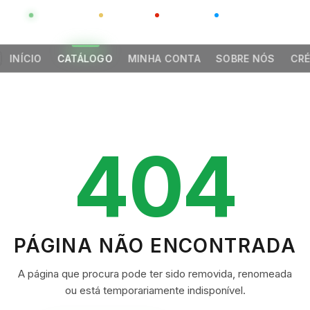
GLOBAL
LUXO
CHINA
BARCO CASA
INÍCIO
CATÁLOGO
MINHA CONTA
SOBRE NÓS
CRÉ
404
PÁGINA NÃO ENCONTRADA
A página que procura pode ter sido removida, renomeada
ou está temporariamente indisponível.