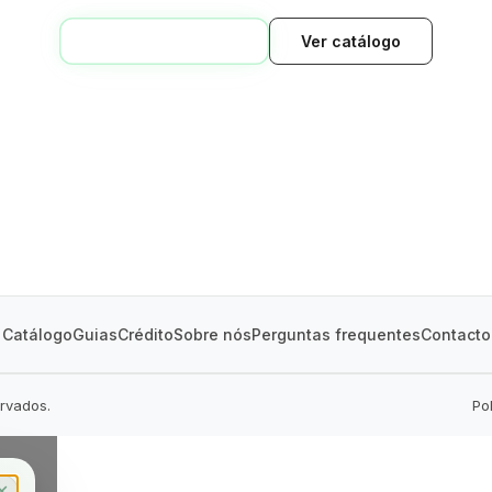
VOLTAR AO INÍCIO
Ver catálogo
GREEN VILLAGE
MOBILE HOMES
Catálogo
Guias
Crédito
Sobre nós
Perguntas frequentes
Contacto
ervados.
Po
✕