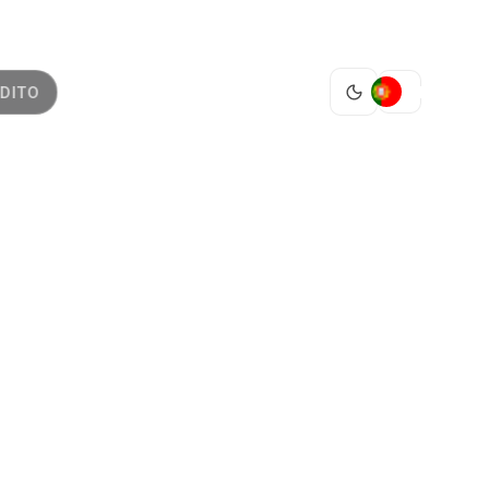
PT
DITO