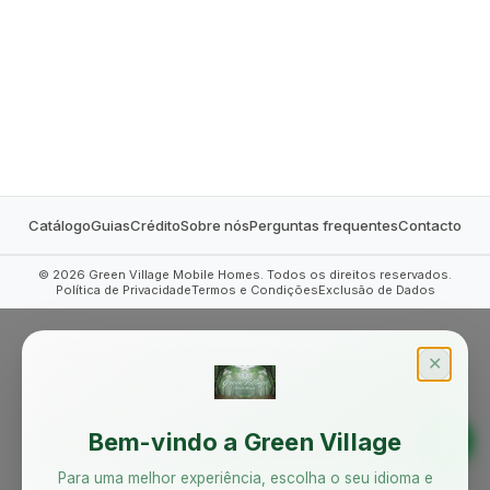
MOBILE HOMES
Catálogo
Guias
Crédito
Sobre nós
Perguntas frequentes
Contacto
©
2026
Green Village Mobile Homes. Todos os direitos reservados.
Política de Privacidade
Termos e Condições
Exclusão de Dados
✕
Bem-vindo a Green Village
Para uma melhor experiência, escolha o seu idioma e