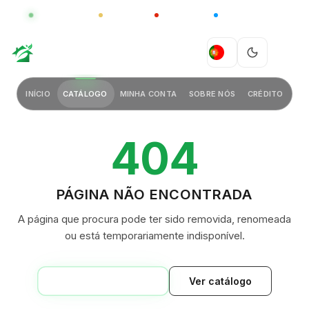
GLOBAL
LUXO
CHINA
BARCO CASA
GREEN VILLAGE
PT
INÍCIO
CATÁLOGO
MINHA CONTA
SOBRE NÓS
CRÉDITO
404
PÁGINA NÃO ENCONTRADA
A página que procura pode ter sido removida, renomeada
ou está temporariamente indisponível.
VOLTAR AO INÍCIO
Ver catálogo
GREEN VILLAGE