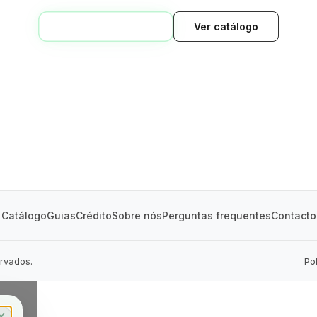
VOLTAR AO INÍCIO
Ver catálogo
GREEN VILLAGE
MOBILE HOMES
Catálogo
Guias
Crédito
Sobre nós
Perguntas frequentes
Contacto
ervados.
Po
✕