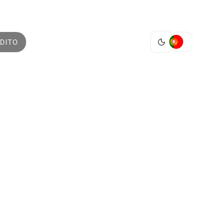
PT
DITO