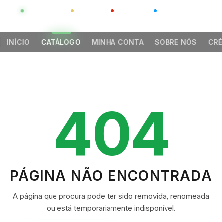
GLOBAL
LUXO
CHINA
BARCO CASA
INÍCIO
CATÁLOGO
MINHA CONTA
SOBRE NÓS
CRÉ
404
PÁGINA NÃO ENCONTRADA
A página que procura pode ter sido removida, renomeada
ou está temporariamente indisponível.