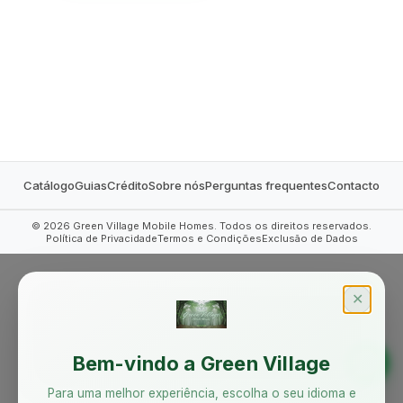
MOBILE HOMES
Catálogo
Guias
Crédito
Sobre nós
Perguntas frequentes
Contacto
©
2026
Green Village Mobile Homes. Todos os direitos reservados.
Política de Privacidade
Termos e Condições
Exclusão de Dados
✕
Bem-vindo a Green Village
Para uma melhor experiência, escolha o seu idioma e