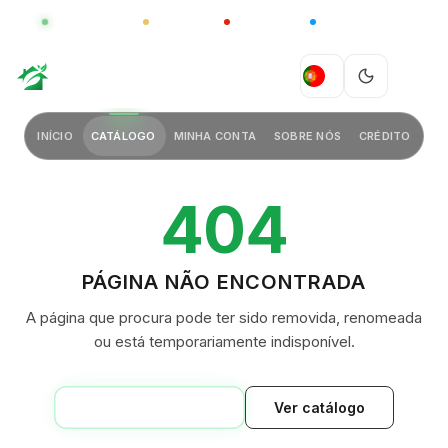
GLOBAL
LUXO
CHINA
BARCO CASA
GREEN VILLAGE
PT
INÍCIO
CATÁLOGO
MINHA CONTA
SOBRE NÓS
CRÉDITO
404
PÁGINA NÃO ENCONTRADA
A página que procura pode ter sido removida, renomeada
ou está temporariamente indisponível.
VOLTAR AO INÍCIO
Ver catálogo
GREEN VILLAGE