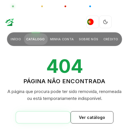
GLOBAL
LUXO
CHINA
BARCO CASA
GREEN VILLAGE
PT
INÍCIO
CATÁLOGO
MINHA CONTA
SOBRE NÓS
CRÉDITO
404
PÁGINA NÃO ENCONTRADA
A página que procura pode ter sido removida, renomeada
ou está temporariamente indisponível.
VOLTAR AO INÍCIO
Ver catálogo
GREEN VILLAGE