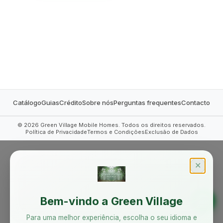
MOBILE HOMES
Catálogo
Guias
Crédito
Sobre nós
Perguntas frequentes
Contacto
©
2026
Green Village Mobile Homes. Todos os direitos reservados.
Política de Privacidade
Termos e Condições
Exclusão de Dados
✕
Bem-vindo a Green Village
Para uma melhor experiência, escolha o seu idioma e