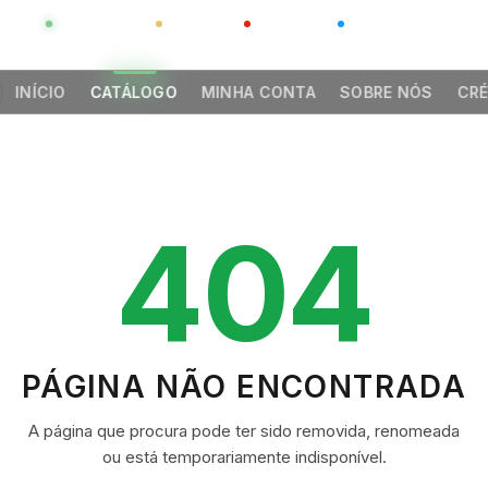
GLOBAL
LUXO
CHINA
BARCO CASA
INÍCIO
CATÁLOGO
MINHA CONTA
SOBRE NÓS
CRÉ
404
PÁGINA NÃO ENCONTRADA
A página que procura pode ter sido removida, renomeada
ou está temporariamente indisponível.