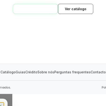
VOLTAR AO INÍCIO
Ver catálogo
GREEN VILLAGE
MOBILE HOMES
Catálogo
Guias
Crédito
Sobre nós
Perguntas frequentes
Contacto
ervados.
Po
✕