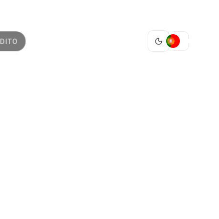
PT
DITO