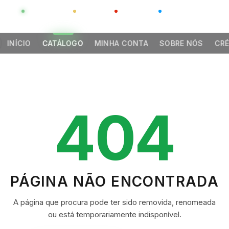
GLOBAL
LUXO
CHINA
BARCO CASA
INÍCIO
CATÁLOGO
MINHA CONTA
SOBRE NÓS
CRÉ
404
PÁGINA NÃO ENCONTRADA
A página que procura pode ter sido removida, renomeada
ou está temporariamente indisponível.