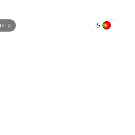
PT
DITO