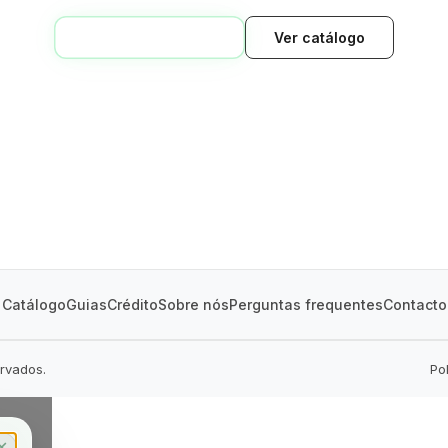
VOLTAR AO INÍCIO
Ver catálogo
GREEN VILLAGE
MOBILE HOMES
Catálogo
Guias
Crédito
Sobre nós
Perguntas frequentes
Contacto
ervados.
Po
✕