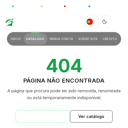
GLOBAL
LUXO
CHINA
BARCO CASA
GREEN VILLAGE
PT
INÍCIO
CATÁLOGO
MINHA CONTA
SOBRE NÓS
CRÉDITO
404
PÁGINA NÃO ENCONTRADA
A página que procura pode ter sido removida, renomeada
ou está temporariamente indisponível.
VOLTAR AO INÍCIO
Ver catálogo
GREEN VILLAGE