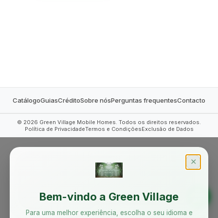
MOBILE HOMES
Catálogo
Guias
Crédito
Sobre nós
Perguntas frequentes
Contacto
©
2026
Green Village Mobile Homes. Todos os direitos reservados.
Política de Privacidade
Termos e Condições
Exclusão de Dados
✕
Bem-vindo a Green Village
Para uma melhor experiência, escolha o seu idioma e