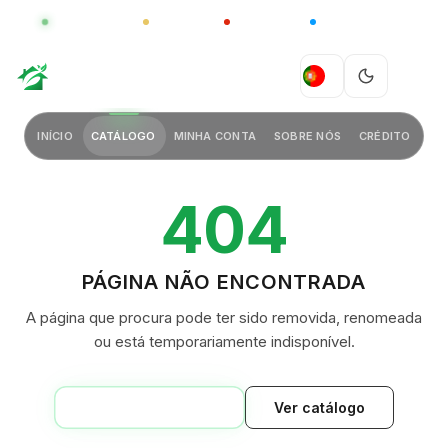
GLOBAL
LUXO
CHINA
BARCO CASA
GREEN VILLAGE
PT
INÍCIO
CATÁLOGO
MINHA CONTA
SOBRE NÓS
CRÉDITO
404
PÁGINA NÃO ENCONTRADA
A página que procura pode ter sido removida, renomeada
ou está temporariamente indisponível.
VOLTAR AO INÍCIO
Ver catálogo
GREEN VILLAGE