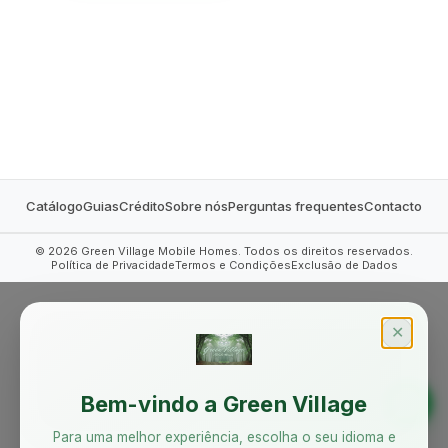
MOBILE HOMES
Catálogo
Guias
Crédito
Sobre nós
Perguntas frequentes
Contacto
©
2026
Green Village Mobile Homes. Todos os direitos reservados.
Política de Privacidade
Termos e Condições
Exclusão de Dados
✕
Bem-vindo a Green Village
Para uma melhor experiência, escolha o seu idioma e