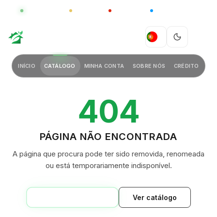
GLOBAL
LUXO
CHINA
BARCO CASA
GREEN VILLAGE
PT
INÍCIO
CATÁLOGO
MINHA CONTA
SOBRE NÓS
CRÉDITO
404
PÁGINA NÃO ENCONTRADA
A página que procura pode ter sido removida, renomeada
ou está temporariamente indisponível.
VOLTAR AO INÍCIO
Ver catálogo
GREEN VILLAGE