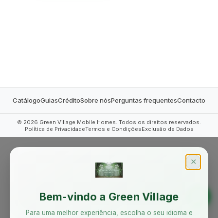
MOBILE HOMES
Catálogo
Guias
Crédito
Sobre nós
Perguntas frequentes
Contacto
©
2026
Green Village Mobile Homes. Todos os direitos reservados.
Política de Privacidade
Termos e Condições
Exclusão de Dados
✕
Bem-vindo a Green Village
Para uma melhor experiência, escolha o seu idioma e