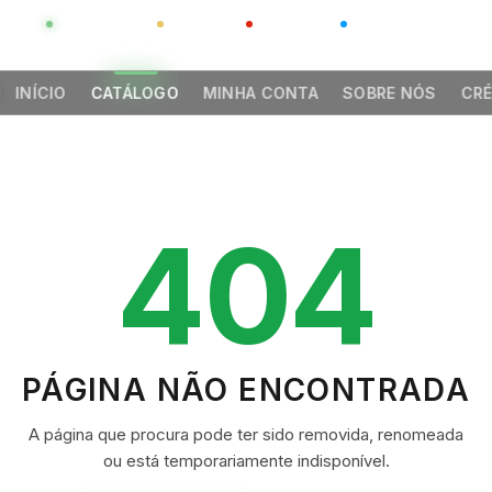
GLOBAL
LUXO
CHINA
BARCO CASA
INÍCIO
CATÁLOGO
MINHA CONTA
SOBRE NÓS
CRÉ
404
PÁGINA NÃO ENCONTRADA
A página que procura pode ter sido removida, renomeada
ou está temporariamente indisponível.