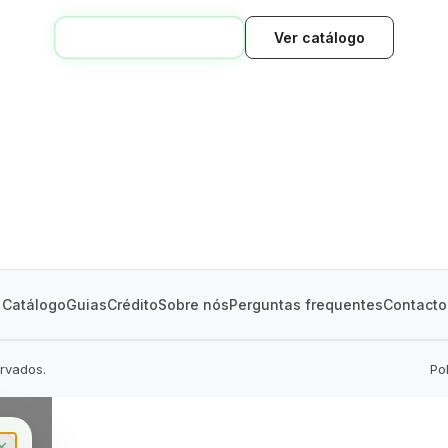
VOLTAR AO INÍCIO
Ver catálogo
GREEN VILLAGE
MOBILE HOMES
Catálogo
Guias
Crédito
Sobre nós
Perguntas frequentes
Contacto
ervados.
Po
✕