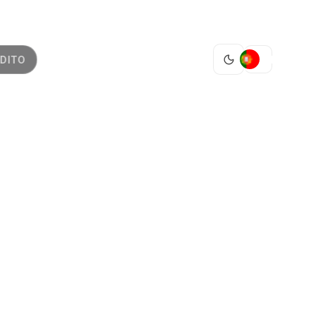
PT
DITO