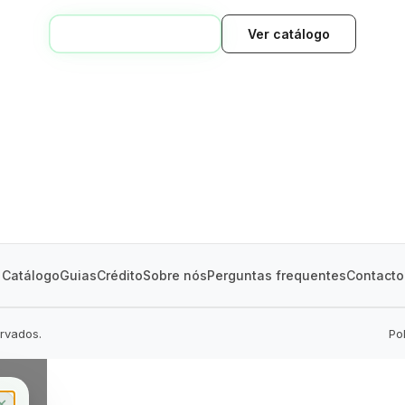
VOLTAR AO INÍCIO
Ver catálogo
GREEN VILLAGE
MOBILE HOMES
Catálogo
Guias
Crédito
Sobre nós
Perguntas frequentes
Contacto
ervados.
Po
✕