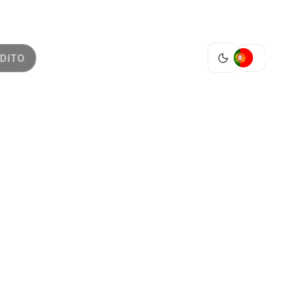
PT
DITO