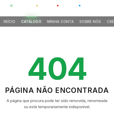
GLOBAL
LUXO
CHINA
BARCO CASA
INÍCIO
CATÁLOGO
MINHA CONTA
SOBRE NÓS
CRÉ
404
PÁGINA NÃO ENCONTRADA
A página que procura pode ter sido removida, renomeada
ou está temporariamente indisponível.