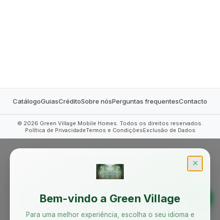
MOBILE HOMES
Catálogo
Guias
Crédito
Sobre nós
Perguntas frequentes
Contacto
©
2026
Green Village Mobile Homes. Todos os direitos reservados.
Política de Privacidade
Termos e Condições
Exclusão de Dados
✕
Bem-vindo a Green Village
Para uma melhor experiência, escolha o seu idioma e