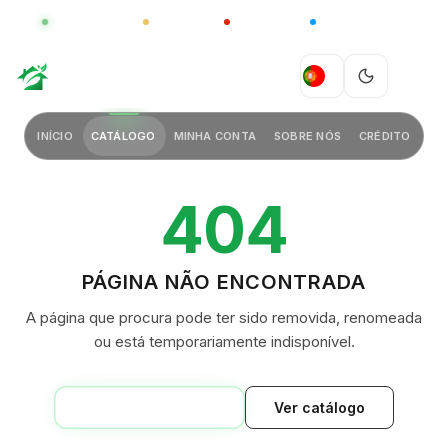
GLOBAL
LUXO
CHINA
BARCO CASA
GREEN VILLAGE
PT
INÍCIO
CATÁLOGO
MINHA CONTA
SOBRE NÓS
CRÉDITO
404
PÁGINA NÃO ENCONTRADA
A página que procura pode ter sido removida, renomeada
ou está temporariamente indisponível.
VOLTAR AO INÍCIO
Ver catálogo
GREEN VILLAGE