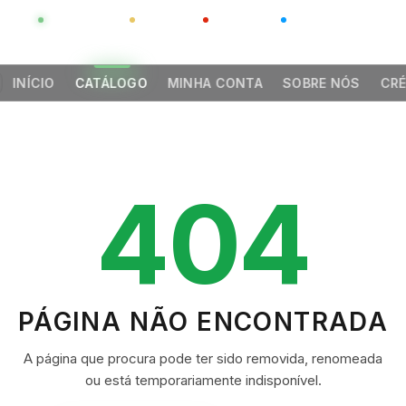
GLOBAL
LUXO
CHINA
BARCO CASA
INÍCIO
CATÁLOGO
MINHA CONTA
SOBRE NÓS
CRÉ
404
PÁGINA NÃO ENCONTRADA
A página que procura pode ter sido removida, renomeada
ou está temporariamente indisponível.