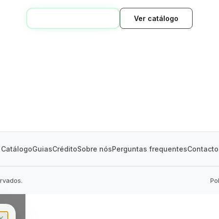
VOLTAR AO INÍCIO
Ver catálogo
GREEN VILLAGE
MOBILE HOMES
Catálogo
Guias
Crédito
Sobre nós
Perguntas frequentes
Contacto
ervados.
Po
✕