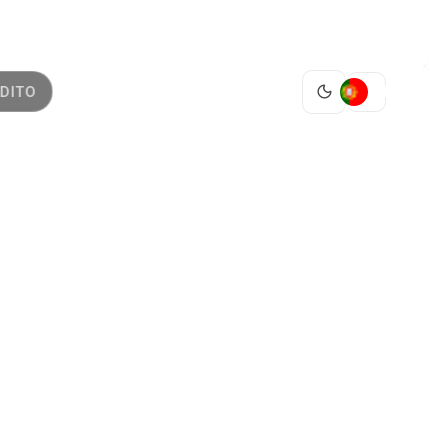
PT
DITO