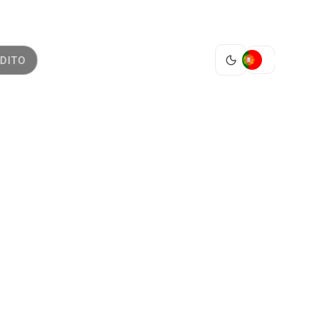
PT
DITO