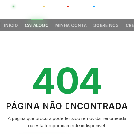
GLOBAL
LUXO
CHINA
BARCO CASA
INÍCIO
CATÁLOGO
MINHA CONTA
SOBRE NÓS
CRÉ
404
PÁGINA NÃO ENCONTRADA
A página que procura pode ter sido removida, renomeada
ou está temporariamente indisponível.