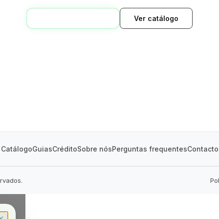
VOLTAR AO INÍCIO
Ver catálogo
GREEN VILLAGE
MOBILE HOMES
Catálogo
Guias
Crédito
Sobre nós
Perguntas frequentes
Contacto
ervados.
Po
✕