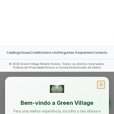
MOBILE HOMES
Catálogo
Guias
Crédito
Sobre nós
Perguntas frequentes
Contacto
©
2026
Green Village Mobile Homes. Todos os direitos reservados.
Política de Privacidade
Termos e Condições
Exclusão de Dados
✕
Bem-vindo a Green Village
Para uma melhor experiência, escolha o seu idioma e