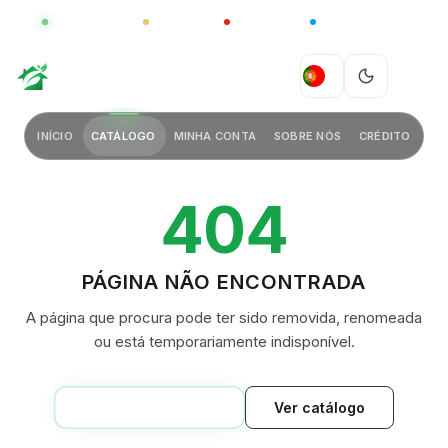
GLOBAL
LUXO
CHINA
BARCO CASA
GREEN VILLAGE
PT
INÍCIO
CATÁLOGO
MINHA CONTA
SOBRE NÓS
CRÉDITO
404
PÁGINA NÃO ENCONTRADA
A página que procura pode ter sido removida, renomeada
ou está temporariamente indisponível.
VOLTAR AO INÍCIO
Ver catálogo
GREEN VILLAGE