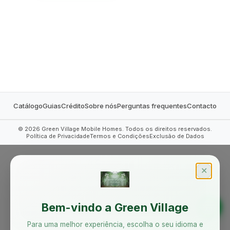
MOBILE HOMES
Catálogo
Guias
Crédito
Sobre nós
Perguntas frequentes
Contacto
©
2026
Green Village Mobile Homes. Todos os direitos reservados.
Política de Privacidade
Termos e Condições
Exclusão de Dados
✕
Bem-vindo a Green Village
Para uma melhor experiência, escolha o seu idioma e