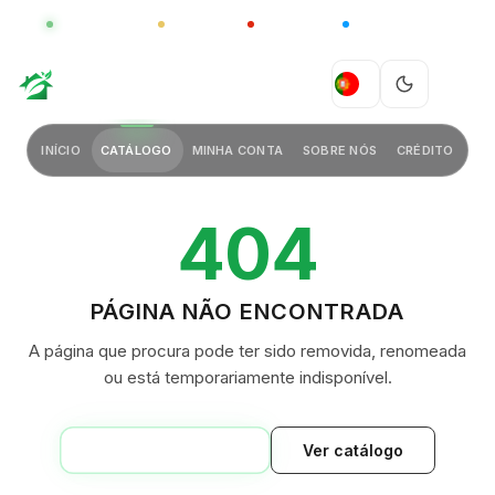
GLOBAL
LUXO
CHINA
BARCO CASA
GREEN VILLAGE
PT
INÍCIO
CATÁLOGO
MINHA CONTA
SOBRE NÓS
CRÉDITO
404
PÁGINA NÃO ENCONTRADA
A página que procura pode ter sido removida, renomeada
ou está temporariamente indisponível.
VOLTAR AO INÍCIO
Ver catálogo
GREEN VILLAGE