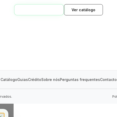
VOLTAR AO INÍCIO
Ver catálogo
GREEN VILLAGE
MOBILE HOMES
Catálogo
Guias
Crédito
Sobre nós
Perguntas frequentes
Contacto
ervados.
Po
✕