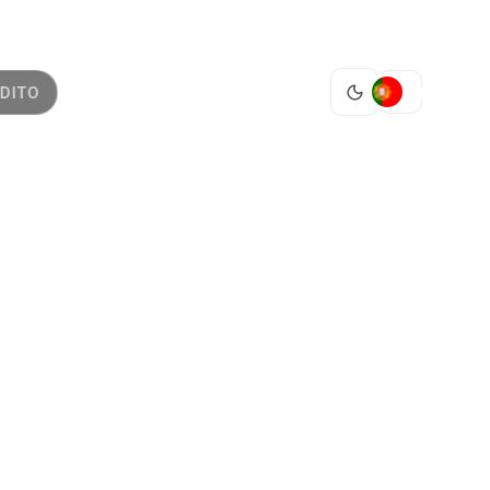
PT
DITO