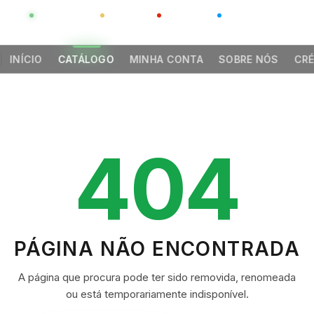
GLOBAL
LUXO
CHINA
BARCO CASA
INÍCIO
CATÁLOGO
MINHA CONTA
SOBRE NÓS
CRÉ
404
PÁGINA NÃO ENCONTRADA
A página que procura pode ter sido removida, renomeada
ou está temporariamente indisponível.