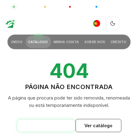
GLOBAL
LUXO
CHINA
BARCO CASA
GREEN VILLAGE
PT
INÍCIO
CATÁLOGO
MINHA CONTA
SOBRE NÓS
CRÉDITO
404
PÁGINA NÃO ENCONTRADA
A página que procura pode ter sido removida, renomeada
ou está temporariamente indisponível.
VOLTAR AO INÍCIO
Ver catálogo
GREEN VILLAGE