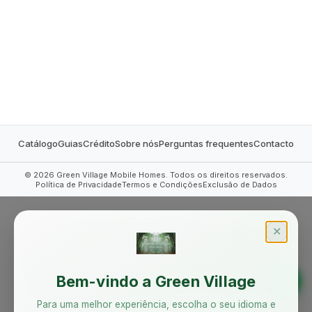
MOBILE HOMES
Catálogo
Guias
Crédito
Sobre nós
Perguntas frequentes
Contacto
©
2026
Green Village Mobile Homes. Todos os direitos reservados.
Política de Privacidade
Termos e Condições
Exclusão de Dados
✕
Bem-vindo a Green Village
Para uma melhor experiência, escolha o seu idioma e