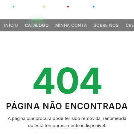
GLOBAL
LUXO
CHINA
BARCO CASA
INÍCIO
CATÁLOGO
MINHA CONTA
SOBRE NÓS
CRÉ
404
PÁGINA NÃO ENCONTRADA
A página que procura pode ter sido removida, renomeada
ou está temporariamente indisponível.