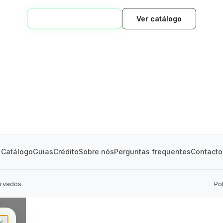
VOLTAR AO INÍCIO
Ver catálogo
GREEN VILLAGE
MOBILE HOMES
Catálogo
Guias
Crédito
Sobre nós
Perguntas frequentes
Contacto
ervados.
Po
✕