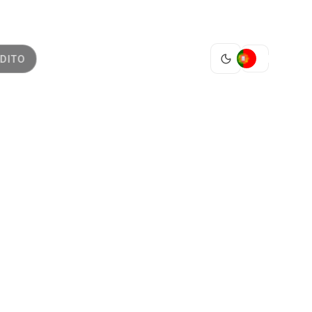
PT
DITO