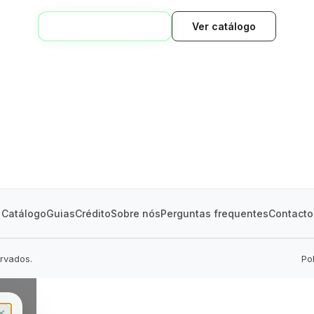
VOLTAR AO INÍCIO
Ver catálogo
GREEN VILLAGE
MOBILE HOMES
Catálogo
Guias
Crédito
Sobre nós
Perguntas frequentes
Contacto
ervados.
Po
✕