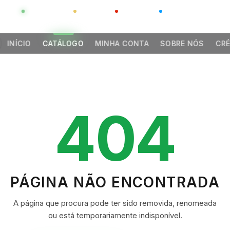
GLOBAL
LUXO
CHINA
BARCO CASA
INÍCIO
CATÁLOGO
MINHA CONTA
SOBRE NÓS
CRÉ
404
PÁGINA NÃO ENCONTRADA
A página que procura pode ter sido removida, renomeada
ou está temporariamente indisponível.