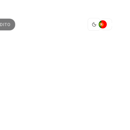
PT
DITO