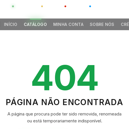
GLOBAL
LUXO
CHINA
BARCO CASA
INÍCIO
CATÁLOGO
MINHA CONTA
SOBRE NÓS
CRÉ
404
PÁGINA NÃO ENCONTRADA
A página que procura pode ter sido removida, renomeada
ou está temporariamente indisponível.