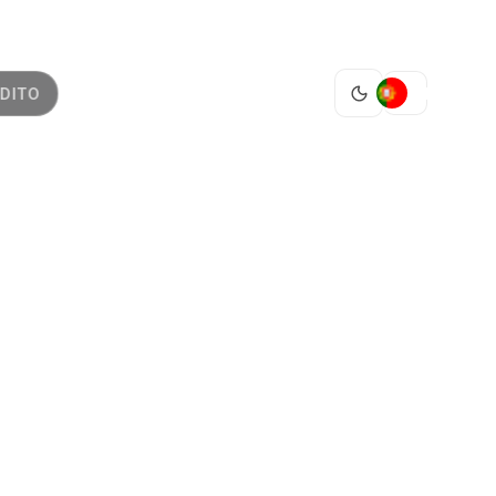
PT
DITO