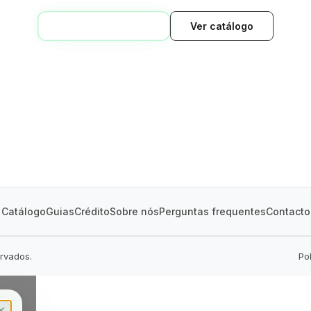
VOLTAR AO INÍCIO
Ver catálogo
GREEN VILLAGE
MOBILE HOMES
Catálogo
Guias
Crédito
Sobre nós
Perguntas frequentes
Contacto
ervados.
Po
✕